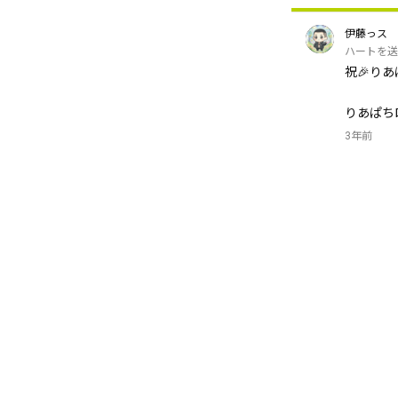
伊藤っス
ハートを送
祝🎉りあ
りあぱちロ
3年前