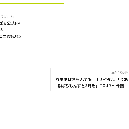
りました
ぱち公式HP
＆
ゴ爆誕!!💥
過去の記事
りあるぱちもんず1st リサイタル 「りあ
るぱちもんずと3月を」TOUR 〜今回は
ちゃんと告知します。〜