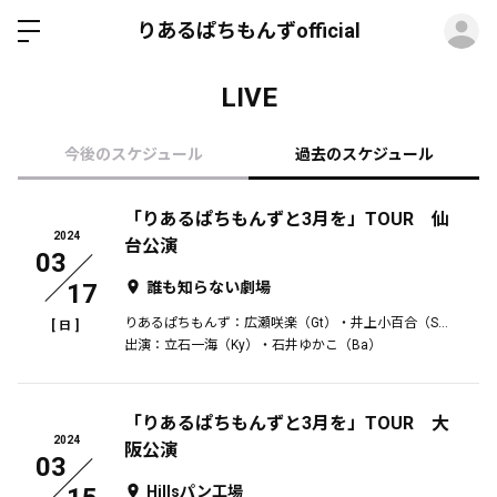
ロ
りあるぱちもんずofficial
LIVE
今後のスケジュール
過去のスケジュール
「りあるぱちもんずと3月を」TOUR 仙
2024
台公演
03
17
誰も知らない劇場
りあるぱちもんず：広瀬咲楽（Gt）・井上小百合（SAX）
[
]
日
出演：立石一海（Ky）・石井ゆかこ（Ba）
「りあるぱちもんずと3月を」TOUR 大
2024
阪公演
03
Hillsパン工場